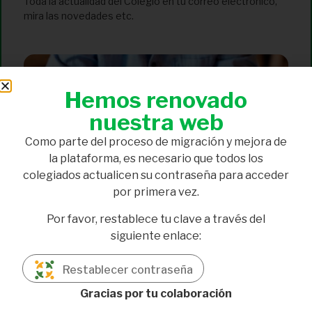
Toda la actualidad del Colegio en tu correo electrónico,
mira las novedades etc.
Hemos renovado
nuestra web
Como parte del proceso de migración y mejora de
la plataforma, es necesario que todos los
colegiados actualicen su contraseña para acceder
por primera vez.
Circular CODINAN
Por favor, restablece tu clave a través del
7 de octubre de 2024
siguiente enlace:
El plazo para comunicar a la Tesorería General de la
Seguridad Social ciertos datos relacionados con tu
Restablecer contraseña
actividad profesional finaliza el 30 de junio
Gracias por tu colaboración