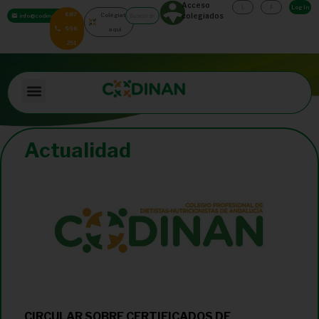
Acceso
Log In
687
Colégiate
colegiados
info@codinan.org
996
aquí
251
Actualidad
CIRCULAR SOBRE CERTIFICADOS DE