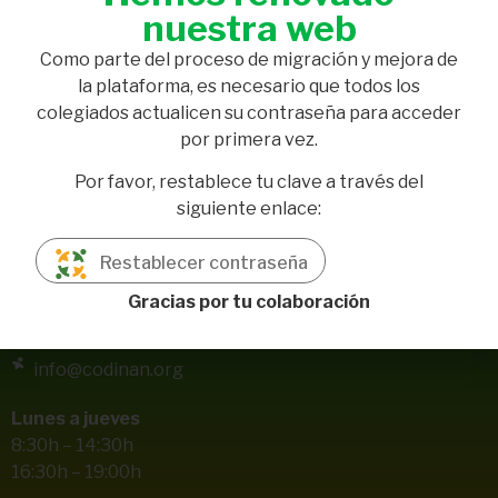
nuestra web
Como parte del proceso de migración y mejora de
la plataforma, es necesario que todos los
colegiados actualicen su contraseña para acceder
por primera vez.
Por favor, restablece tu clave a través del
siguiente enlace:
Pl. Aviador Ruiz de Alda, 7, local 3
41004 Sevilla
Restablecer contraseña
954 708 498
Gracias por tu colaboración
687 996 251
info@codinan.org
Lunes a jueves
8:30h – 14:30h
16:30h – 19:00h