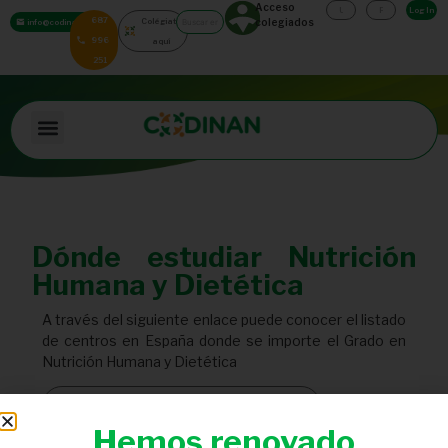
Acceso
Log In
687
Colégiate
colegiados
info@codinan.org
996
aquí
251
Dónde estudiar Nutrición
Humana y Dietética
A través del siguiente enlace puede conocer el listado
de centros en España donde se importe el Grado en
Nutrición Humana y Dietética
CATÁLOGO GRADOS NHYD
Hemos renovado