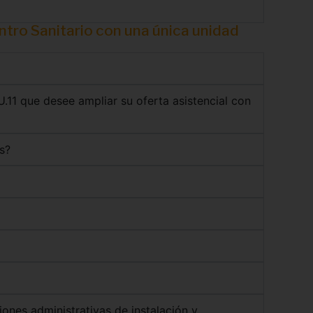
entro Sanitario con una única unidad
U.11 que desee ampliar su oferta asistencial con
s?
iones administrativas de instalación y