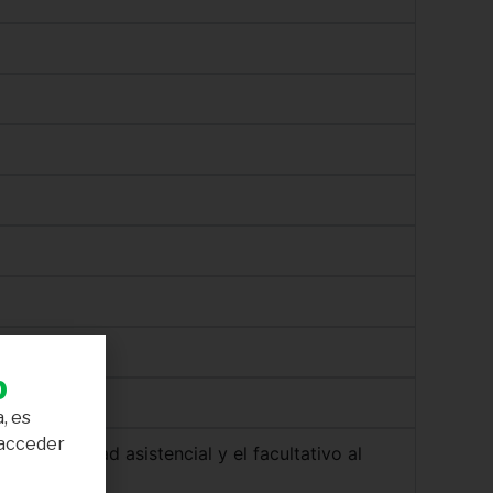
b
, es
 acceder
 de una unidad asistencial y el facultativo al