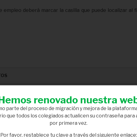
 empleo deberá marcar la casilla que puede localizar al fi
TOS
 Dietistas-Nutricionistas de Andalucía (CODINAN), plaza aviador Ruiz
Hemos renovado nuestra we
AN de todas aquellas gestiones precisas para atender a la consulta
o parte del proceso de migración y mejora de la plataforma
io que todos los colegiados actualicen su contraseña para
por primera vez.
l tratamiento de los datos personales deriva de la solicitud y del c
Por favor, restablece tu clave a través del siguiente enlace: