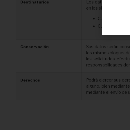
Los datos recogidos e
Destinatarios
en los siguientes caso
Cuando haya pre
Cuando venga im
Sus datos serán conser
Conservación
los mismos bloqueados 
las solicitudes efec
responsabilidades deri
Podrá ejercer sus dere
Derechos
alguno, bien mediante 
mediante el envío de u