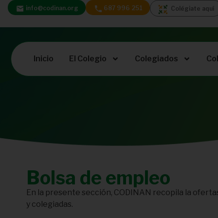
info@codinan.org
687 996 251
Colégiate aquí
Inicio
El Colegio
Colegiados
Co
Bolsa de empleo
En la presente sección, CODINAN recopila la ofertas
y colegiadas.