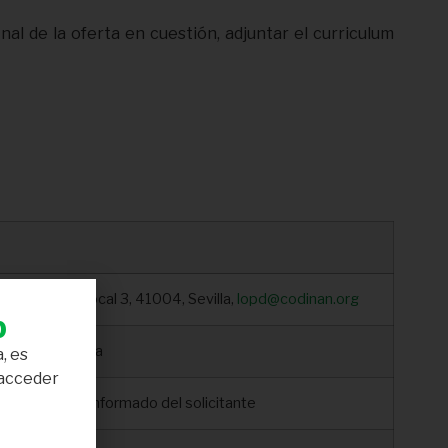
nal de la oferta en cuestión, adjuntar el curriculum
 de Alda, 7, local 3, 41004, Sevilla,
lopd@codinan.org
b
 legal plateada
, es
 acceder
onsentimiento informado del solicitante