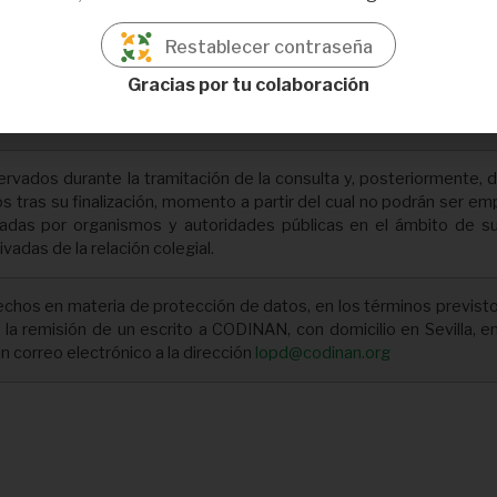
n la presente solicitud no serán cedidos ni comunicados a tercero
s:
Restablecer contraseña
stado su consentimiento, previa información.
Gracias por tu colaboración
puesta por una disposición normativa.
vados durante la tramitación de la consulta y, posteriormente, du
tras su finalización, momento a partir del cual no podrán ser emp
tuadas por organismos y autoridades públicas en el ámbito de s
vadas de la relación colegial.
chos en materia de protección de datos, en los términos previstos 
la remisión de un escrito a CODINAN, con domicilio en Sevilla, en 
n correo electrónico a la dirección
lopd@codinan.org