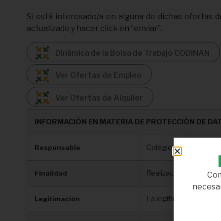
Si está interesado/a en alguna de dichas ofertas de
actualizado y hacer click en “enviar”.
Dinámica de la Bolsa de Trabajo CODINAN
Ver Ofertas de Empleo
Ver Ofertas de Alquiler
INFORMACIÓN EN MATERIA DE PROTECCIÓN DE DA
Colegio Profesional de
Responsable
Realización por CODIN
Finalidad
Com
necesar
La legitimación para e
Legitimación