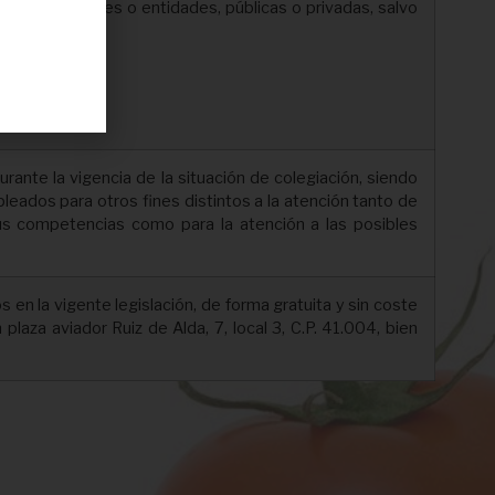
s profesionales o entidades, públicas o privadas, salvo
rante la vigencia de la situación de colegiación, siendo
leados para otros fines distintos a la atención tanto de
us competencias como para la atención a las posibles
en la vigente legislación, de forma gratuita y sin coste
plaza aviador Ruiz de Alda, 7, local 3, C.P. 41.004, bien