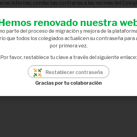
ieras internas, conductas contrarias a las normas del Coleg
umplimientos normativos por parte de los Órganos de Gobier
Hemos renovado nuestra we
adas, colaboradores y contratistas del Colegio
, así com
ros de los Órganos de Gobierno.
o parte del proceso de migración y mejora de la plataforma
io que todos los colegiados actualicen su contraseña para
l de denuncias de la Ley 2/2023, con referencia a los plazos
por primera vez.
Por favor, restablece tu clave a través del siguiente enlace:
Canal Interno de Denuncias.
Restablecer contraseña
Gracias por tu colaboración