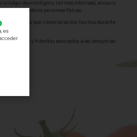
io (código deontológico, normas internas), acoso o
no o sus miembros personas físicas.
b
o exempleados que conocieran los hechos durante
, es
 acceder
, condiciones y trámites asociados a las denuncias