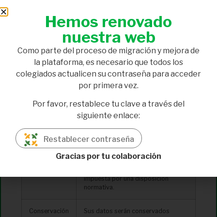
Finalidad
Realización por CODINAN de todas
Hemos renovado
aquellas gestiones precisas para
atender a la inclusión en la web
nuestra web
colegial de ofertas de empleo.
Como parte del proceso de migración y mejora de
Legitimación
La legitimación para el tratamiento
la plataforma, es necesario que todos los
de los datos personales deriva de la
colegiados actualicen su contraseña para acceder
solicitud y del consentimiento
por primera vez.
informado del solicitante
Por favor, restablece tu clave a través del
Destinatarios
Los datos recogidos en la presente
siguiente enlace:
solicitud no serán cedidos ni
comunicados a terceros
profesionales o entidades, públicas
Restablecer contraseña
o privadas, salvo en los siguientes
casos:· Cuando haya prestado
Gracias por tu colaboración
su consentimiento, previa
información.· Cuando venga
impuesta por una disposición
normativa.
Conservación
Sus datos serán conservados