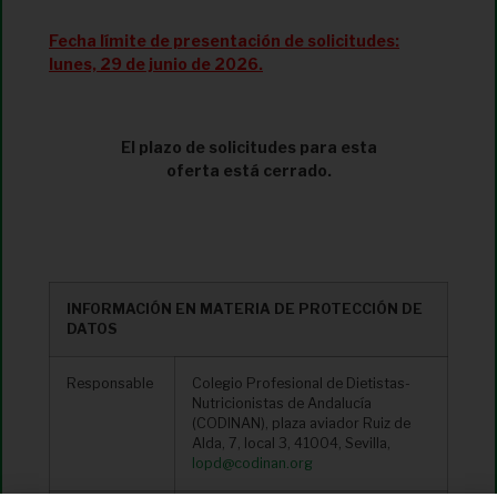
Fecha límite de presentación de solicitudes:
lunes, 29 de junio de 2026.
El plazo de solicitudes para esta
oferta está cerrado.
INFORMACIÓN EN MATERIA DE PROTECCIÓN DE
DATOS
Responsable
Colegio Profesional de Dietistas-
Nutricionistas de Andalucía
(CODINAN), plaza aviador Ruiz de
Alda, 7, local 3, 41004, Sevilla,
lopd@codinan.org