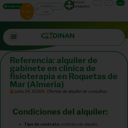
Acceso
Log In
687
Colégiate
colegiados
info@codinan.org
996
aquí
251
Referencia: alquiler de
gabinete en clínica de
fisioterapia en Roquetas de
Mar (Almería)
junio 24, 2026
Ofertas de alquiler de consultas
Condiciones del alquiler:
Tipo de contrato:
contrato de alquiler.