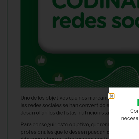
Uno de los objetivos que nos marcamos en CODIN
las redes sociales se han convertido en una herram
Com
desarrollan los dietistas-nutricionistas en Andaluc
necesar
Para conseguir este objetivo, queremos contar con
profesionales que lo deseen puedan
colaborar en