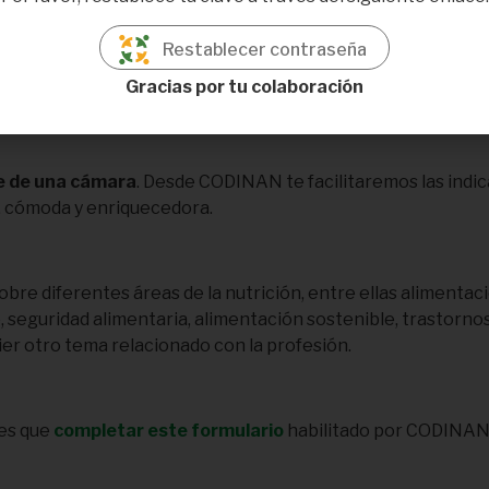
a nutrición y la salud.
 personas
Restablecer contraseña
 basada en su experiencia profesional, ámbito de especializac
Gracias por tu colaboración
a difusión de información de calidad, acercar la profesión a 
te de una cámara
. Desde CODINAN te facilitaremos las indi
a, cómoda y enriquecedora.
re diferentes áreas de la nutrición, entre ellas alimentació
o, seguridad alimentaria, alimentación sostenible, trastornos
ier otro tema relacionado con la profesión.
nes que
completar este formulario
habilitado por CODINAN 