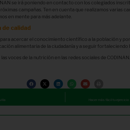
DINAN se irá poniendo en contacto con los colegiados inscri
 próximas campañas. Ten en cuenta que realizamos varias camp
mos en mente para más adelante.
 de calidad
ra acercar el conocimiento científico a la población y poner
ación alimentaria de la ciudadanía y a seguir fortaleciendo l
 las voces de la nutrición en las redes sociales de CODINAN
illa
Hacer más fácil tu ejercic