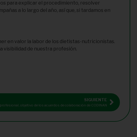
tos para explicar el procedimiento, resolver
añas a lo largo del año, así que, si tardamos en
 en valor la labor de los dietistas-nutricionistas.
a visibilidad de nuestra profesión.
.
SIGUIENTE
io profesional, objetivo de los acuerdos de colaboración de CODINAN