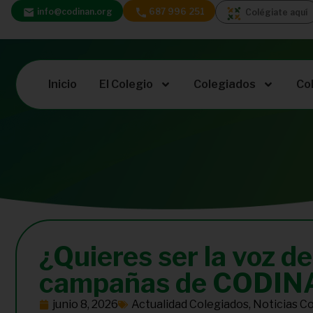
info@codinan.org
687 996 251
Colégiate aquí
Inicio
El Colegio
Colegiados
Co
¿Quieres ser la voz de
campañas de CODINAN
junio 8, 2026
Actualidad Colegiados
,
Noticias C