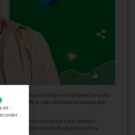
ntenidos rigurosos, útiles y accesibles. Para ello,
b
cia científica y dar visibilidad al trabajo que
, es
 acceder
abrimos una convocatoria para que aquellos
 la grabación de vídeos divulgativos sobre