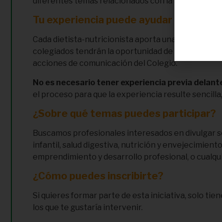
diferentes temas relacionados con la alimentación, l
Tu experiencia puede ayudar a muchas
Cada dietista-nutricionista aporta una visión única
colegiados tendrán la oportunidad de contribuir a l
acciones de comunicación del Colegio.
No es necesario tener experiencia previa delan
el proceso para que la experiencia resulte sencill
¿Sobre qué temas puedes participar?
Buscamos profesionales interesados en divulgar sob
infantil, salud digestiva, nutrición y envejecimient
emprendimiento y desarrollo profesional, o cualqu
¿Cómo puedes inscribirte?
Si quieres formar parte de esta iniciativa, solo tie
los que te gustaría intervenir.