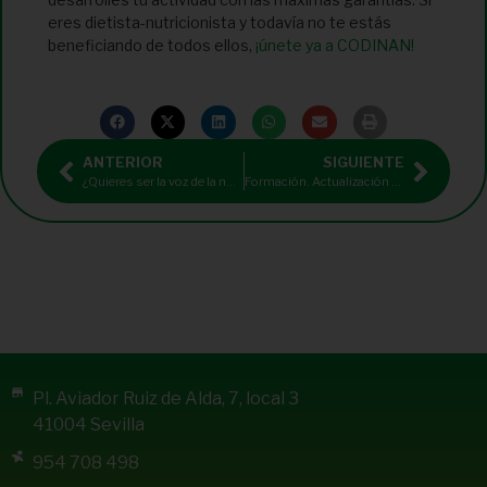
eres dietista-nutricionista y todavía no te estás
beneficiando de todos ellos,
¡únete ya a CODINAN!
ANTERIOR
SIGUIENTE
¿Quieres ser la voz de la nutrición en Andalucía? Participa en las campañas de CODINAN en redes sociales
Formación. Actualización avanzada en el manejo dietético-nutricional de la disfagia hospitalaria
Pl. Aviador Ruiz de Alda, 7, local 3
41004 Sevilla
954 708 498