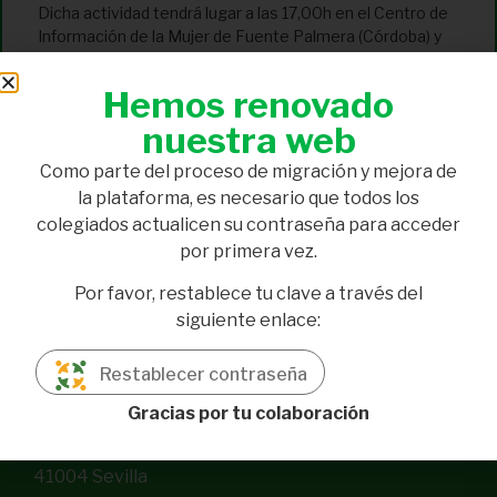
Dicha actividad tendrá lugar a las 17,00h en el Centro de
Información de la Mujer de Fuente Palmera (Córdoba) y
está destinada a todos los públicos.
Hemos renovado
Desde CODINAN, os animamos a tod@s l@s que podáis
a asistir a dicha charla.
nuestra web
Como parte del proceso de migración y mejora de
la plataforma, es necesario que todos los
ANTERIOR
SIGUIENTE
colegiados actualicen su contraseña para acceder
Nutri-Suli presente en la V Edición de la Semana Nutricional en Linares
RECOMENDACIONES PARA LA ROMERÍA
por primera vez.
Por favor, restablece tu clave a través del
siguiente enlace:
Restablecer contraseña
Gracias por tu colaboración
Pl. Aviador Ruiz de Alda, 7, local 3
41004 Sevilla