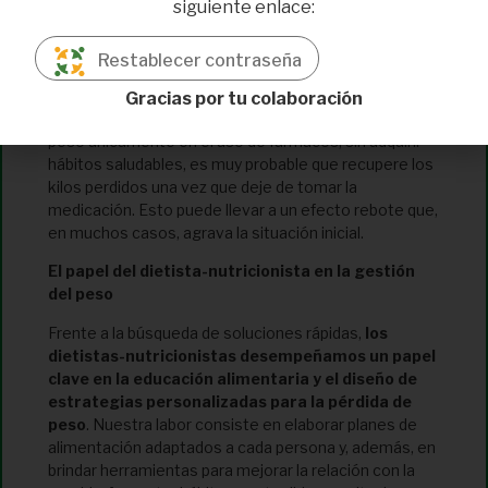
siguiente enlace:
sin control puede generar un déficit de nutrientes
esenciales debido a la disminución del consumo de
alimentos.
Restablecer contraseña
Otro aspecto a considerar es la dependencia que
Gracias por tu colaboración
pueden generar. Si una persona basa su pérdida de
peso únicamente en el uso de fármacos, sin adquirir
hábitos saludables, es muy probable que recupere los
kilos perdidos una vez que deje de tomar la
medicación. Esto puede llevar a un efecto rebote que,
en muchos casos, agrava la situación inicial.
El papel del dietista-nutricionista en la gestión
del peso
Frente a la búsqueda de soluciones rápidas,
los
dietistas-nutricionistas desempeñamos un papel
clave en la educación alimentaria y el diseño de
estrategias personalizadas para la pérdida de
peso
. Nuestra labor consiste en elaborar planes de
alimentación adaptados a cada persona y, además, en
brindar herramientas para mejorar la relación con la