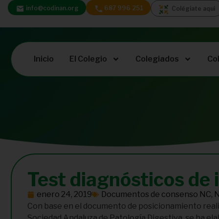
info@codinan.org
687 996 251
Colégiate aquí
Inicio
El Colegio
Colegiados
Co
Test diagnósticos de i
enero 24, 2019
Documentos de consenso NC
,
N
Con base en el documento de posicionamiento realiza
Sociedad Andaluza de Patología Digestiva, se ha elab