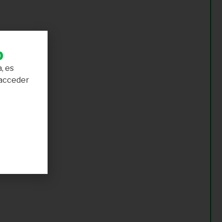
b
, es
 acceder