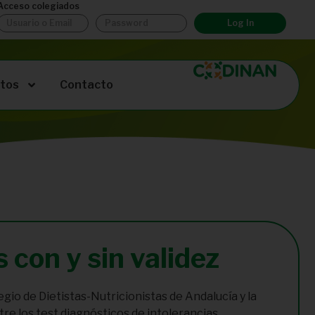
Acceso colegiados
Log In
tos
Contacto
 con y sin validez
gio de Dietistas-Nutricionistas de Andalucía y la
tre los test diagnósticos de intolerancias