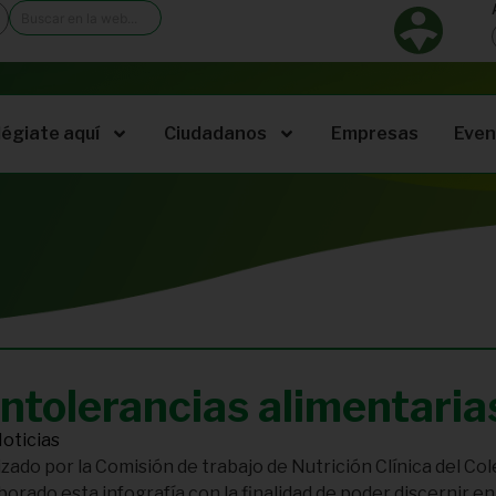
légiate aquí
Ciudadanos
Empresas
Even
ntolerancias alimentarias
oticias
do por la Comisión de trabajo de Nutrición Clínica del Cole
orado esta infografía con la finalidad de poder discernir en