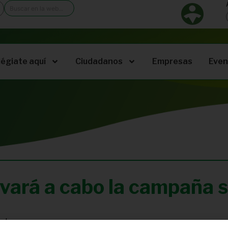
légiate aquí
Ciudadanos
Empresas
Even
levará a cabo la campaña 
iados