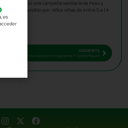
, llevará a cabo una campaña sanitaria de Peso y
b
 estará comprendido por niños niñas de entre 5 a 14
, es
 acceder
SIGUIENTE
Paso a paso por la Logopedia. 1ª Carrera Popular