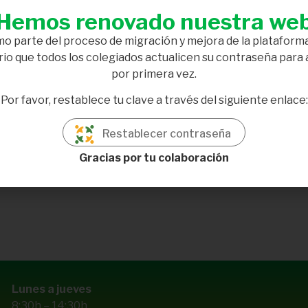
olaboración con el Colegio Oficial de Farmacéuticos de Cádiz
Hemos renovado nuestra we
peso, sobrepeso y obesidad de la provincia. El rango de edad
o parte del proceso de migración y mejora de la plataforma
 en Jerez.
io que todos los colegiados actualicen su contraseña para
1994388/?fref=nf
por primera vez.
Por favor, restablece tu clave a través del siguiente enlace:
Restablecer contraseña
Gracias por tu colaboración
Lunes a jueves
8:30h – 14:30h