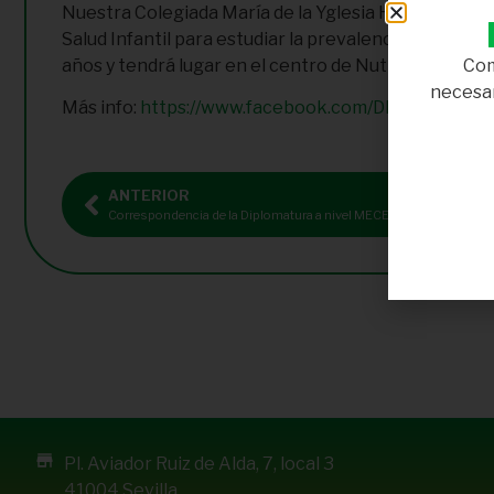
Nuestra Colegiada María de la Yglesia Hidalgo, en c
Salud Infantil para estudiar la prevalencia de bajo 
Com
años y tendrá lugar en el centro de Nutrición Dieten
necesar
Más info:
https://www.facebook.com/DIEten-10667
ANTERIOR
Correspondencia de la Diplomatura a nivel MECES
Pl. Aviador Ruiz de Alda, 7, local 3
41004 Sevilla