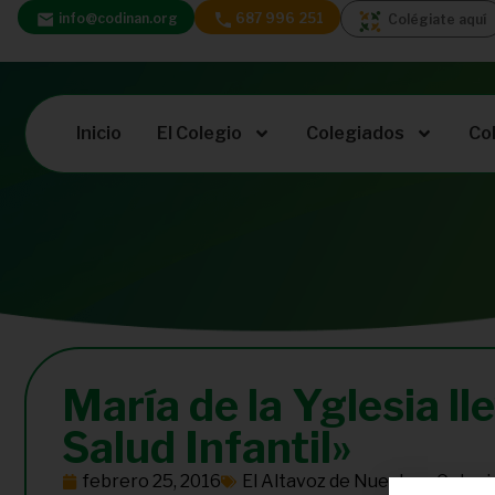
info@codinan.org
687 996 251
Colégiate aquí
Inicio
El Colegio
Colegiados
Co
María de la Yglesia l
Salud Infantil»
febrero 25, 2016
El Altavoz de Nuestros Coleg