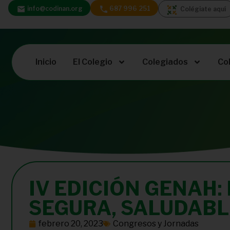
info@codinan.org
687 996 251
Colégiate aquí
Inicio
El Colegio
Colegiados
Co
IV EDICIÓN GENAH
SEGURA, SALUDABL
febrero 20, 2023
Congresos y Jornadas