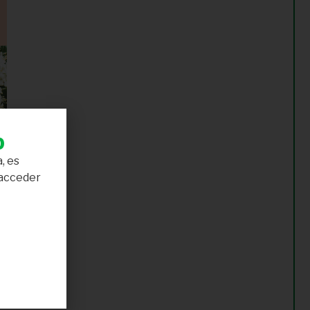
b
, es
 acceder