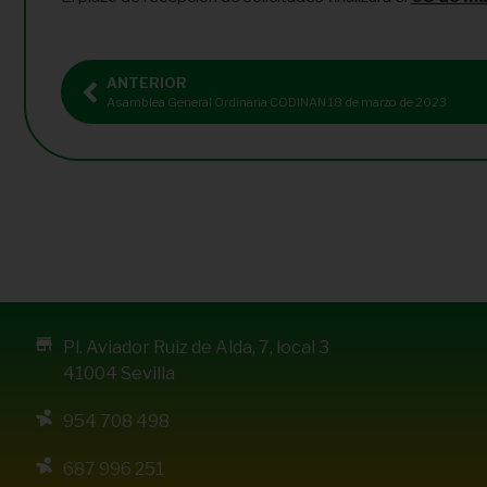
ANTERIOR
Asamblea General Ordinaria CODINAN 18 de marzo de 2023.
Pl. Aviador Ruiz de Alda, 7, local 3
41004 Sevilla
954 708 498
687 996 251