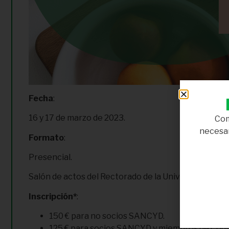
Fecha
:
16 y 17 de marzo de 2023.
Com
necesar
Formato
:
Presencial.
Salón de actos del Rectorado de la Universidad de 
Inscripción*
:
150 € para no socios SANCYD.
125 € para socios SANCYD y miembros de Codi