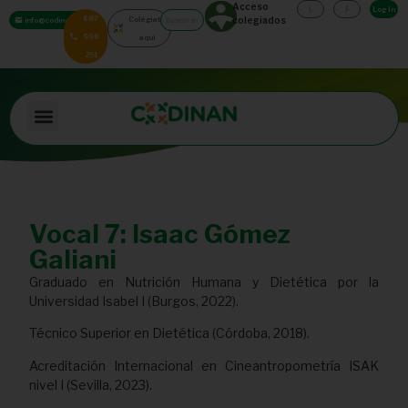
Acceso
Log In
687
Colégiate
colegiados
info@codinan.org
996
aquí
251
Vocal 7: Isaac Gómez
Galiani
Graduado en Nutrición Humana y Dietética por la
Universidad Isabel I (Burgos, 2022).
Técnico Superior en Dietética (Córdoba, 2018).
Acreditación Internacional en Cineantropometría ISAK
nivel I (Sevilla, 2023).