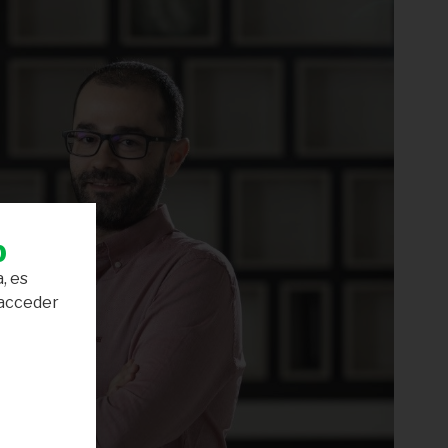
b
, es
 acceder