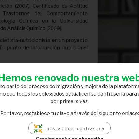
ición (2007). Certificado de Aptitud
n Trastornos del Comportamiento
ología Química en la Universidad
de Análisis Químico (2009).
dietista-nutricionista en un proyecto
u punto de información nutricional
icas del doctor Juan Madrid (2007), en
es, donde mantiene actualmente su
Hemos renovado nuestra we
o parte del proceso de migración y mejora de la plataforma
io que todos los colegiados actualicen su contraseña para
Príncipe Felipe de la Manga (antiguo
por primera vez.
008).
Por favor, restablece tu clave a través del siguiente enlace:
ymare Almería (2008 y 2009).
el centro Antonio Serrano Nutrición y
Restablecer contraseña