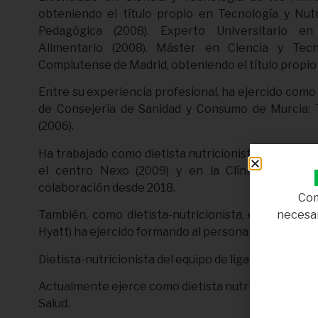
obteniendo el título propio en Tecnología y Nutr
Pedagógica (2008). Experto Universitario e
Alimentario (2008). Máster en Ciencia y Tecn
Complutense de Madrid, obteniendo el título propio 
Entre su experiencia profesional, ha ejercido como 
de Consejería de Sanidad y Consumo de Murcia: T
(2006).
Ha trabajado como dietista nutricionista en las Clín
el centro Nexo (2009) y en la Clínica Breton
colaboración desde 2018.
Com
necesar
También, como dietista-nutricionista, en el hotel 
Hyatt) ha ejercido formando al personal de cocina (2
Dietista-nutricionista del equipo de liga ASOBAL Ke
Actualmente ejerce como dietista nutricionista en 
Salud.