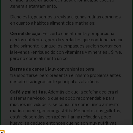
genera aletargamiento.
Dicho esto, pasemos a revisar algunas rutinas comunes
en cuanto a hábitos alimenticios matinales:
Cereal de caja.
Es cierto que alimenta y proporciona
ciertos nutrientes, pero la verdad es que contiene azúcar
principalmente, aunque los empaques suelen contar con
la leyenda «enriquecido con vitaminas y minerales». Sirve,
pero no como alimento único.
Barras de cereal.
Muy convenientes para
transportarse, pero presentan el mismo problema antes
descrito: su ingrediente principal es el azúcar.
Café y galletitas.
Además de que la cafeína acelera al
sistema nervioso, lo que es poco recomendable para
muchos individuos, si se consume como único alimento
matinal puede generar gastritis. Respecto a las galletas,
están elaboradas con azúcar, harina refinada y poco
huevo; se deduce entonces que no son muy nutritivas.