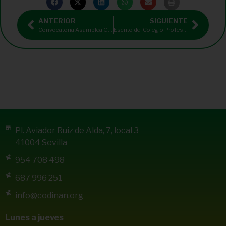
ANTERIOR
SIGUIENTE
Convocatoria Asamblea General Ordinaria 15 de noviembre de 2014
Escrito del Colegio Profesional de Dietistas-Nutricionistas de Andalucía (CODINAN) a la Universidad Pablo de Olavide (UPO) en relación a las II Jornadas de Alimentación Inteligente
Pl. Aviador Ruiz de Alda, 7, local 3
41004 Sevilla
954 708 498
687 996 251
info@codinan.org
Lunes a jueves