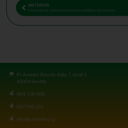
ANTERIOR
Convocatoria: premio para jóvenes científicos de nutrición.
Pl. Aviador Ruiz de Alda, 7, local 3
41004 Sevilla
954 708 498
687 996 251
info@codinan.org