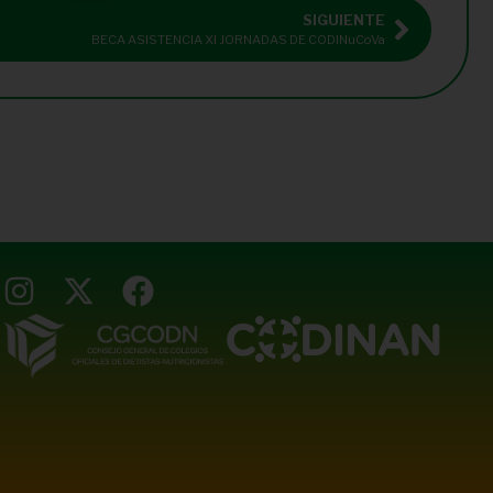
SIGUIENTE
BECA ASISTENCIA XI JORNADAS DE CODINuCoVa