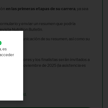
ción
en las primeras etapas de su carrera
, ya sea
formulario y enviar un resumen que podría
revista
Nutrition Bulletin
.
ridad de la comunicación de su resumen, así como su
b
, es
 acceder
. Los ganadores y los finalistas serán invitados a
 Londres, en noviembre de 2025 (la asistencia es
0the%20field.