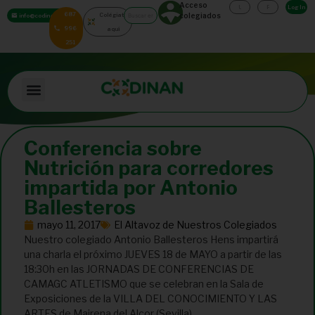
Acceso
Log In
687
Colégiate
colegiados
info@codinan.org
996
aquí
251
Conferencia sobre
Nutrición para corredores
impartida por Antonio
Ballesteros
mayo 11, 2017
El Altavoz de Nuestros Colegiados
Nuestro colegiado Antonio Ballesteros Hens impartirá
una charla el próximo JUEVES 18 de MAYO a partir de las
18:30h en las JORNADAS DE CONFERENCIAS DE
CAMAGC ATLETISMO que se celebran en la Sala de
Exposiciones de la VILLA DEL CONOCIMIENTO Y LAS
ARTES de Mairena del Alcor (Sevilla).