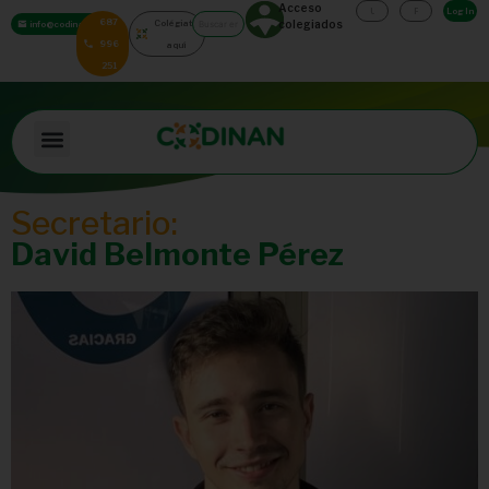
Acceso
Log In
687
Colégiate
colegiados
info@codinan.org
996
aquí
251
Secretario:
David Belmonte Pérez