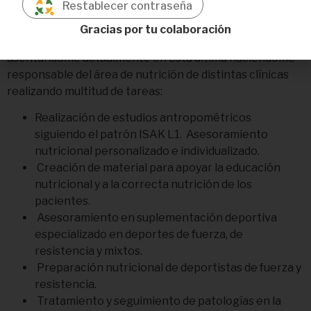
Restablecer contraseña
Desde que terminé la carrera en 2020 he estado
colaborando con distintos centros deportivos y clínicas
Gracias por tu colaboración
tanto en la provincia de Sevilla como en Almería,
asentándome actualmente en esta última haciéndome
responsable del área de nutrición de distintas clínicas
realizando multitud de tareas:
Realización de estudios antropométricos
siguiendo el patrón ISAK L1. Asesoramiento
nutricional personalizado e individualizado.
Creación de material para apoyar la educación
nutricional y a la correcta nutrición de los
pacientes.
Asesoramiento en suplementación deportiva
especializado en deportes de fuerza, de
resistencia y mixtos.
Preparación nutricional de deportistas de fuerza y
resistencia.
Tratamiento y seguimiento de patologías en la