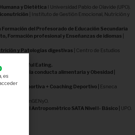
 Humana y Dietética
I Universidad Pablo de Olavide (UPO).
iconutrición
| Instituto de Gestión Emocional, Nutrición y
n Formación del Profesorado de Educación Secundaria
ato, Formación profesional y
Enseñanzas de idiomas
|
trición y Patologías digestivas
| Centro de Estudios
 (CEAN).
b
nal y Mindful Eating.
rastornos de la conducta alimentaria y Obesidad
|
, es
vide (UPO).
 acceder
utrición deportiva + Coaching Deportivo
|
Esneca
 emocional
|
InGENyO.
Internacional Antropométrico SATA Nivel I- Básico
|
UPO.
L