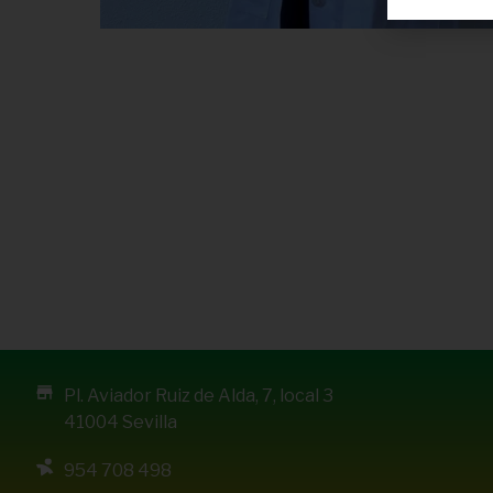
Pl. Aviador Ruiz de Alda, 7, local 3
41004 Sevilla
954 708 498