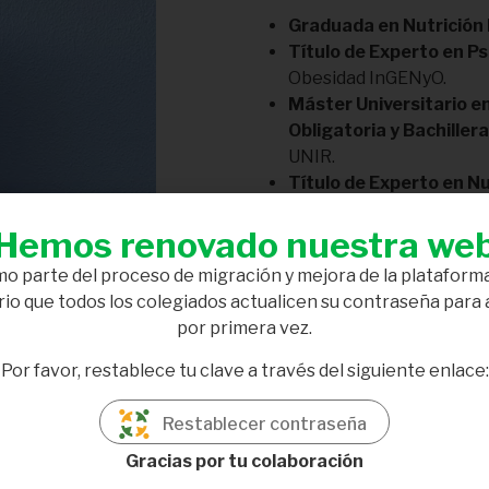
Graduada en Nutrición
Título de Experto en Ps
Obesidad InGENyO.
Máster Universitario e
Obligatoria y Bachiller
UNIR.
Título de Experto en Nu
Avanzados en Nutrición
Hemos renovado nuestra we
Curso de Hambre Emocio
Título de Experto en T
o parte del proceso de migración y mejora de la plataforma
Universidad Pablo de Ola
io que todos los colegiados actualicen su contraseña para
Postgrado Experto en N
por primera vez.
Business School.
Curso de Alimentación
Por favor, restablece tu clave a través del siguiente enlace:
Curso de Acreditación 
Restablecer contraseña
EXPERIENCIA PROFESIONA
Gracias por tu colaboración