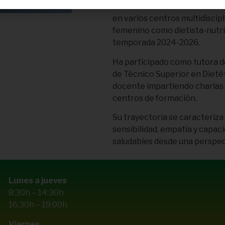
Actualmente desarrolla su lab
en varios centros multidiscip
femenino como dietista-nutric
temporada 2024-2026.
Ha participado como tutora de
de Técnico Superior en Dieté
docente impartiendo charlas y
centros de formación.
Su trayectoria se caracteriza
sensibilidad, empatía y capa
saludables desde una perspec
Lunes a jueves
8:30h – 14:30h
16:30h – 19:00h
Viernes