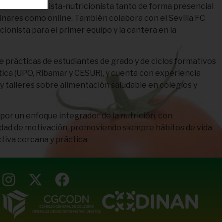
or como dietista-nutricionista tanto de forma presencial
linares como online. También colabora con el Sevilla FC
ionista para el primer equipo y la cantera en la
 prácticas de estudiantes de grado y de ciclos formativos
tica (UPO, Ribamar y CESUR), y cuenta con experiencia
 talleres sobre alimentación saludable en colegios y
 por un enfoque integrador de la nutrición, con
cidad de motivación, promoviendo siempre hábitos de vida
tiva cercana y práctica.