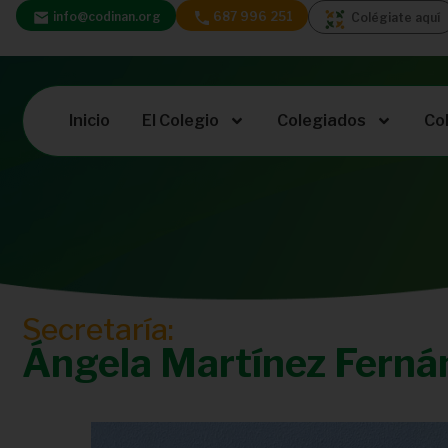
info@codinan.org
687 996 251
Colégiate aquí
Inicio
El Colegio
Colegiados
Co
Secretaría:
Ángela Martínez Ferná