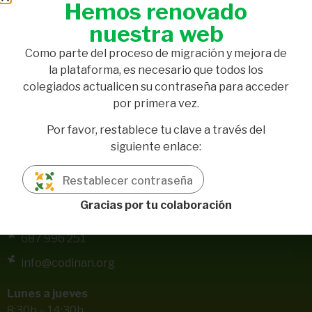
para ver los colegiados
Hemos renovado
nuestra web
Como parte del proceso de migración y mejora de
la plataforma, es necesario que todos los
colegiados actualicen su contraseña para acceder
por primera vez.
Por favor, restablece tu clave a través del
siguiente enlace:
Pl. Aviador Ruiz de Alda, 7, local 3
Restablecer contraseña
41004 Sevilla
Gracias por tu colaboración
954 708 498
687 996 251
info@codinan.org
Lunes a jueves
8:30h – 14:30h