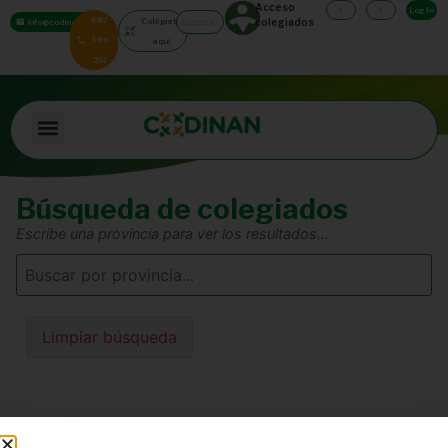
Acceso
Log In
687
Colégiate
colegiados
info@codinan.org
996
aquí
251
Búsqueda de colegiados
Escribe una provincia para ver los resultados...
Limpiar búsqueda
🔍 Escribe el nombre de una provincia