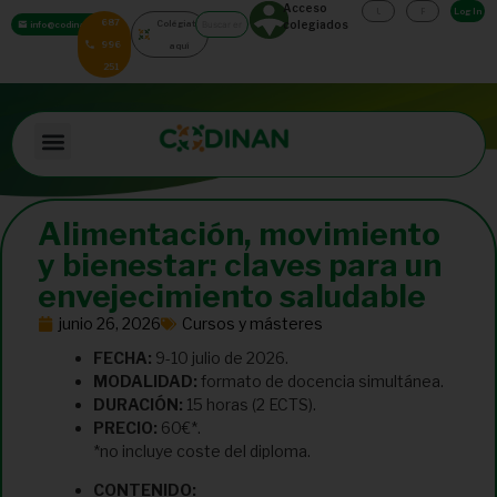
Acceso
Log In
687
Colégiate
colegiados
info@codinan.org
996
aquí
251
Alimentación, movimiento
y bienestar: claves para un
envejecimiento saludable
junio 26, 2026
Cursos y másteres
FECHA:
9-10 julio de 2026.
MODALIDAD:
formato de docencia simultánea.
DURACIÓN:
15 horas (2 ECTS).
PRECIO:
60€*.
*no incluye coste del diploma.
CONTENIDO: