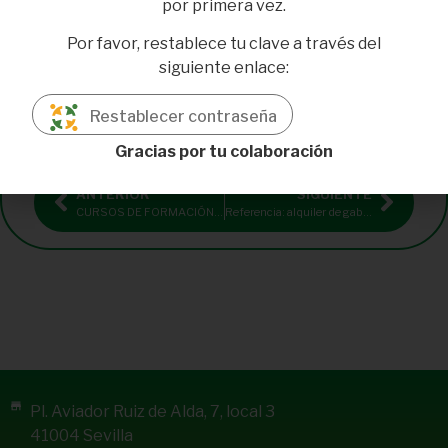
por primera vez.
Más Info y matrícula:
Por favor, restablece tu clave a través del
https://www.upo.es/formacionpermanente/cursos-
de-verano/alimentacion-movimiento-y-
siguiente enlace:
bienestar-claves-para-un-envejecimiento-
saludable-13a-edicion/
Restablecer contraseña
Gracias por tu colaboración
ANTERIOR
SIGUIENTE
CURSOS DE FORMACIÓN,SEGURIDAD ALIMENTARIA Y NUTRICIÓN
Referencia: alquiler de gabinete en clínica multidisciplinar en Jerez de la Frontera (Cádiz)
Pl. Aviador Ruiz de Alda, 7, local 3
41004 Sevilla