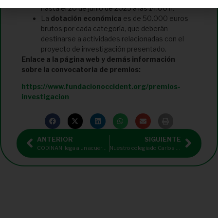
hasta el 20 de junio de 2025 a las 14.00 h.
La
dotación económica
es de 50.000 euros
brutos por cada categoría, que deberán
destinarse a actividades relacionadas con el
proyecto de investigación presentado.
Enlace a la página web y demás información
sobre la convocatoria de premios:
https://www.fundacionoccident.org/premios-
investigacion
ANTERIOR
SIGUIENTE
CODINAN llega a un acuerdo de colaboración con INDYA y su software de planificación nutricional
Nuestro colegiado Carlos Galve participará como ponente en la Mesa Redonda: Hablemos de Fibromialgia y Dolor