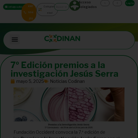
Acceso
Log In
687
Colégiate
colegiados
info@codinan.org
996
aquí
251
7º Edición premios a la
investigación Jesús Serra
mayo 5, 2025
Noticias Codinan
Fundación Occident convoca la 7.ª edición de