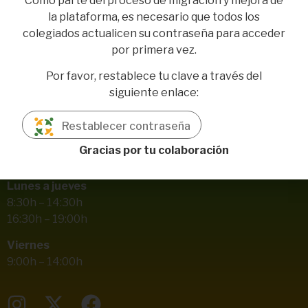
Como parte del proceso de migración y mejora de
la plataforma, es necesario que todos los
colegiados actualicen su contraseña para acceder
por primera vez.
Pl. Aviador Ruiz de Alda, 7, local 3
Por favor, restablece tu clave a través del
41004 Sevilla
siguiente enlace:
954 708 498
Restablecer contraseña
687 996 251
Gracias por tu colaboración
info@codinan.org
Lunes a jueves
8:30h – 14:30h
16:30h – 19:00h
Viernes
9:00h – 14:00h