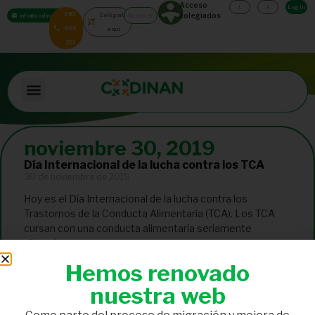
Acceso
Log In
687
Colégiate
colegiados
info@codinan.org
996
aquí
251
noviembre 30, 2019
Día Internacional de la lucha contra los TCA
30 de noviembre de 2019
Hoy es el Día Internacional de la lucha contra los
Trastornos de la Conducta Alimentaria (TCA). Los TCA
cursan con una conducta alimentaria seriamente
alterada
Hemos renovado
nuestra web